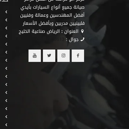
صيانة جميع أنواع السيارات بأيدي
صي
أفضل المهندسين وعمالة وفنيين
ص
فلبينيين مدربين وبأفضل الأسعار
صي
العنوان
:
الرياض صناعية الخليج
صي
جوال :
0533300613
صي
صي
صي
صي
ص
صي
صي
صي
صي
صي
س