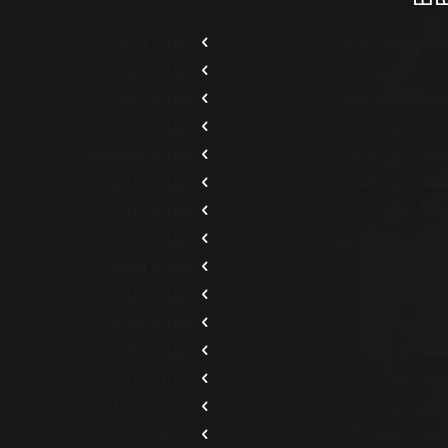
انة ميني كوبر
صيانة فورد
يانة مرسيدس
صيانة جيب
انة لامبورجيني
صيانة جمس
انة رينو
صيانة دودج
انة رولز رويس
صيانة شفرولية
انة رنج روفر
صيانة كاديلاك
انة جاكوار
صيانة كرايسلر
انة بي ام دبليو
صيانة بيجو
يانة بورش
صيانة تويوتا
انة بنتلي
صيانة كيا
انة أودي
صيانة لكزس
انة نيسان
صيانة مازدا
انة هوندا
صيانة ميتسوبيشي
انة هيونداي
ورشة متنقلة
مكرة سيارات
خدمة سطحة