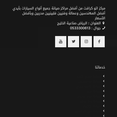
مركز اتو كرافت من أفضل مراكز صيانة جميع أنواع السيارات بأيدي
أفضل المهندسين وعمالة وفنيين فلبينيين مدربين وبأفضل
الأسعار
العنوان
:
الرياض صناعية الخليج
جوال :
0533300613
خدماتنا
صيانة ميني كوبر
صيانة مرسيدس
صيانة لامبورجيني
صيانة رينو
صيانة رولز رويس
صيانة رنج روفر
صيانة جاكوار
صيانة بي ام دبليو
صيانة بورش