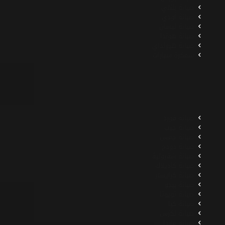
صيانة بنتلي
صيانة أودي
صيانة نيسان
صيانة هوندا
صيانة هيونداي
سمكرة سيارات
صيانة فورد
صيانة جيب
صيانة جمس
صيانة دودج
صيانة شفرولية
صيانة كاديلاك
صيانة كرايسلر
صيانة بيجو
صيانة تويوتا
صيانة كيا
صيانة لكزس
صيانة مازدا