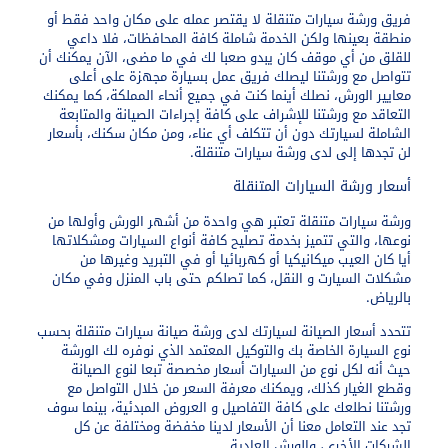
فريق ورشة سيارات متنقلة لا يقتصر عمله على مكان واحد فقط أو
منطقة بعينها ولكن الخدمة شاملة كافة المحافظات، فلا داعي
للقلق من أي موقف كان يبدو صعبا لك في ما مضى، الآن يمكنك أن
تتواصل مع ورشتنا ليصلك فريق عمل بسيارة مجهزة على أعلى
معايير الورش، نصلك أينما كنت في جميع أنحاء المملكة، كما يمكنك
التعاقد مع ورشتنا للإشراف على كافة إجراءات الصيانة والمتابعة
الشاملة لسيارتك دون أن تتكلف أي عناء، ومن مكان سكنك، بأسعار
لن تجدها إلى لدى ورشة سيارات متنقلة.
أسعار ورشة السيارات المتنقلة
ورشة سيارات متنقلة تعتبر هي واحدة من أشهر الورش وأولها من
نوعها، والتي تتميز بخدمة تصليح كافة أنواع السيارات ومشكلاتها
أيا كان العيب ميكانيكيا أو كهربائيا أو في التبريد وغيرها من
مشكلات السيارت و النقل، كما تصلكم حتى باب المنزل وفي مكان
بالرياض.
تتحدد أسعار الصيانة لسيارتك لدى ورشة صيانة سيارات متنقلة بحسب
نوع السيارة الخاصة بك والتوكيل المعتمد الذي نوفره لك الورشة
حيث أنه لكل نوع من السيارات أسعار مخصصة تبعا لنوع الصيانة
وقطع الغيار كذلك، ويمكنك معرفة السعر من خلال التواصل مع
ورشتنا نطلعك على كافة التفاصيل و العروض المبدئية، بينما سوف
تجد عند التعامل معنا أن الأسعار لدينا مخفضة ومختلفة عن كل
الشركات الأخرى، والورش العادية.