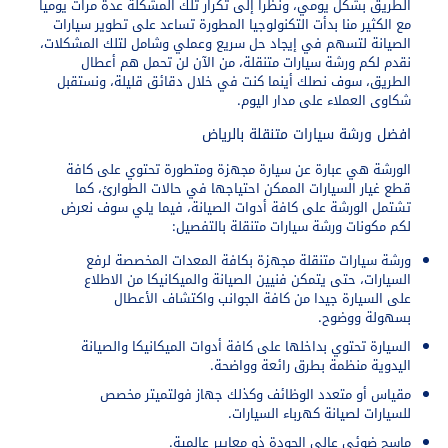
الطريق بشكل يومي، ونظرا إلى تكرار تلك المشكلة عدة مرات يوميا
مع الكثير منا بدأت التكنولوجيا المطورة تساعد على تطوير سيارات
الصيانة لتسهم في إيجاد حل سريع وعملي وشامل لتلك المشكلات،
نقدم لكم ورشة سيارات متنقلة، من الآن لن تحمل هم أعطال
الطريق، سوف نصلك أينما كنت في خلال دقائق قليلة، ونستقبل
شكاوى العملاء على مدار اليوم.
افضل ورشة سيارات متنقلة بالرياض
الورشة هي عبارة عن سيارة مجهزة ومتطورة تحتوي على كافة
قطع غيار السيارات الممكن احتياجها في حالات الطوارئ، كما
تشتمل الورشة على كافة أدوات الصيانة، فيما يلي سوف نعرض
لكم مكونات ورشة سيارات متنقلة بالتفصيل:
ورشة سيارات متنقلة مجهزة بكافة المعدات المخصصة لرفع
السيارات، حتى يتمكن فنيين الصيانة والميكانيكا من الاطلاع
على السيارة جيدا من كافة الجوانب واكتشاف الأعطال
بسهولة ووضوح.
السيارة تحتوي بداخلها على كافة أدوات الميكانيكا والصيانة
اليدوية منظمة بطرق رائعة وواضحة.
مقياس أو متعدد الوظائف وكذلك جهاز فولتميتر مخصص
للسيارات لصيانة كهرباء السيارات.
ماسح ضوئي عالي الجودة ذو معايير عالمية.