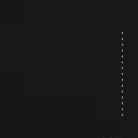
صيانة فورد
صيانة جيب
صيانة جمس
صيانة دودج
صيانة شفرولية
صيانة كاديلاك
صيانة كرايسلر
صيانة بيجو
صيانة تويوتا
صيانة كيا
صيانة لكزس
صيانة مازدا
صيانة ميتسوبيشي
ورشة متنقلة
خدمة سطحة