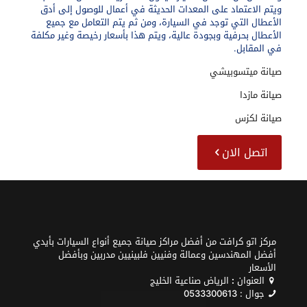
ويتم الاعتماد على المعدات الحديثة في أعمال للوصول إلى أدق
الأعطال التي توجد في السيارة، ومن ثم يتم التعامل مع جميع
الأعطال بحرفية وبجودة عالية، ويتم هذا بأسعار رخيصة وغير مكلفة
في المقابل.
صيانة ميتسوبيشي
صيانة مازدا
صيانة لكزس
اتصل الان
مركز اتو كرافت من أفضل مراكز صيانة جميع أنواع السيارات بأيدي
أفضل المهندسين وعمالة وفنيين فلبينيين مدربين وبأفضل
الأسعار
العنوان
:
الرياض صناعية الخليج
جوال :
0533300613