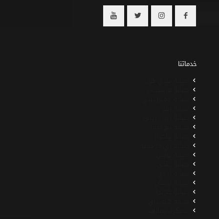
خدماتنا
صيانة ميني كوبر
صيانة مرسيدس
صيانة لامبورجيني
صيانة رينو
صيانة رولز رويس
صيانة رنج روفر
صيانة جاكوار
صيانة بي ام دبليو
صيانة بورش
صيانة بنتلي
صيانة أودي
صيانة نيسان
صيانة هوندا
صيانة هيونداي
سمكرة سيارات