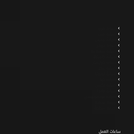
صيانة فورد
صيانة جيب
صيانة جمس
صيانة دودج
صيانة شفرولية
صيانة كاديلاك
صيانة كرايسلر
صيانة بيجو
صيانة تويوتا
صيانة كيا
صيانة لكزس
صيانة مازدا
صيانة ميتسوبيشي
ورشة متنقلة
خدمة سطحة
ساعات العمل