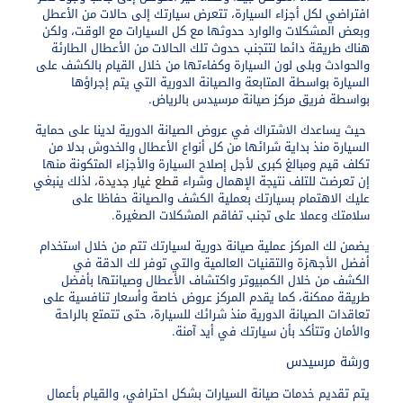
افتراضي لكل أجزاء السيارة، تتعرض سيارتك إلى حالات من الأعطل
وبعض المشكلات والوارد حدوثها مع كل السيارات مع الوقت، ولكن
هناك طريقة دائما لتتجنب حدوث تلك الحالات من الأعطال الطارئة
والحوادث وبلى لون السيارة وكفاءتها من خلال القيام بالكشف على
السيارة بواسطة المتابعة والصيانة الدورية التي يتم إجراؤها
بواسطة فريق
مركز صيانة مرسيدس بالرياض
.
حيث يساعدك الاشتراك في عروض الصيانة الدورية لدينا على حماية
السيارة منذ بداية شرائها من كل أنواع الأعطال والخدوش بدلا من
تكلف قيم ومبالغ كبرى لأجل إصلاح السيارة والأجزاء المتكونة منها
إن تعرضت للتلف نتيجة الإهمال وشراء
قطع غيار جديدة
، لذلك ينبغي
عليك الاهتمام بسيارتك بعملية الكشف والصيانة حفاظا على
سلامتك وعملا على تجنب تفاقم المشكلات الصغيرة.
يضمن لك المركز عملية صيانة دورية لسيارتك تتم من خلال استخدام
أفضل الأجهزة والتقنيات العالمية والتي توفر لك الدقة في
الكشف من خلال الكمبيوتر واكتشاف الأعطال وصيانتها بأفضل
طريقة ممكنة، كما يقدم المركز عروض خاصة وأسعار تنافسية على
تعاقدات الصيانة الدورية منذ شرائك للسيارة، حتى تتمتع بالراحة
والأمان وتتأكد بأن سيارتك في أيد آمنة.
ورشة مرسيدس
يتم تقديم خدمات صيانة السيارات بشكل احترافي، والقيام بأعمال