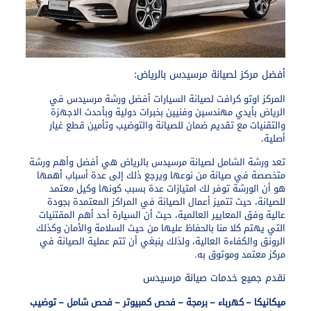
أفضل مركز لصيانة مرسيدس بالرياض:​
المركز اوتو كرافت لصيانة السيارات أفضل ورشة مرسيدس في
الرياض بأيدي مهندسين وفنيين بخبرات دولية وبأحدث الاجهزة
والتقنيات مع تقديم ضمان للصيانة والتوضيب وتأمين قطع غيار
أصلية.
تعد
ورشة الشامل لصيانة مرسيدس بالرياض هي
أفضل وأهم ورشة
متخصصة في صيانة من نوعها ويرجع ذلك إلى عدة أسباب أهمها
هو أن الورشة توفر لك امتيازات عدة بسبب كونها وكيل معتمد
للصيانة، حيث تتميز أعمال الصيانة في المراكز المعتمدة بجودة
عالية وفق المعايير العالمية، حيث أن السيارة أحد أهم المقتنيات
التي يهتم كلا منا بالحفاظ عليها من حيث السلامة والأمان وكذلك
الرونق والكفاءة العالية، ولذلك ينبغي أن تتم عملية الصيانة في
مركز معتمد وموثوق به.
نقدم جميع خدمات صيانة مرسيدس
ميكانيكا – كهرباء – برمجة – فحص كمبيوتر – فحص شامل – توضيب