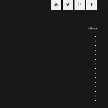
خدماتنا
صيانة ميني كوبر
صيانة مرسيدس
صيانة لامبورجيني
صيانة رينو
صيانة رولز رويس
صيانة رنج روفر
صيانة جاكوار
صيانة بي ام دبليو
صيانة بورش
صيانة بنتلي
صيانة أودي
صيانة نيسان
صيانة هوندا
صيانة هيونداي
سمكرة سيارات