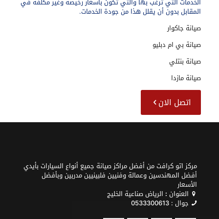
الخدمات التي ترغب بها والتي تكون بأسعار رخيصة وغير مكلفة في
المقابل بدون أن يقلل هذا من جودة الخدمات.
صيانة جاكوار
صيانة بي ام دبليو
صيانة بنتلي
صيانة مازدا
اتصل الان
مركز اتو كرافت من أفضل مراكز صيانة جميع أنواع السيارات بأيدي
أفضل المهندسين وعمالة وفنيين فلبينيين مدربين وبأفضل
الأسعار
العنوان
:
الرياض صناعية الخليج
جوال :
0533300613