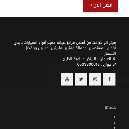
اتصل الان
مركز اتو كرافت من أفضل مراكز صيانة جميع أنواع السيارات بأيدي
أفضل المهندسين وعمالة وفنيين فلبينيين مدربين وبأفضل
الأسعار
العنوان
:
الرياض صناعية الخليج
جوال :
0533300613
خدماتنا
صيانة ميني كوبر
صيانة مرسيدس
صيانة لامبورجيني