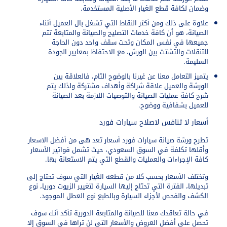
وضمان لكافة قطع الغيار الأصلية المستخدمة.
علاوة على ذلك ومن أكثر النقاط التي تشغل بال العميل أثناء
الصيانة، هو أن كافة خدمات التصليح والصيانة والمتابعة تتم
جميعها في نفس المكان وتحت سقف واحد دون الحاجة
للتنقلات والتشتت بين الورش، مع الاحتفاظ بمعايير الجودة
السليمة.
يتميز التعامل معنا عن غيرنا بالوضوح التام، فالعلاقة بين
الورشة والعميل علاقة شراكة وأهداف مشتركة ولذلك يتم
شرح كافة عمليات الصيانة والتوصيات اللازمة بعد الصيانة
للعميل بشفافية ووضوح.
أسعار لا تنافس لاصلاح سيارات فورد
تطرح
ورشة صيانة سيارات فورد
أسعار تعد هى من أفضل الاسعار
وأقلها تكلفة في السوق السعودي، حيث تشمل فواتير الأسعار
كافة الإجراءات والعمليات والقطع التي يتم الاستعانة بها.
وتختلف الأسعار بحسب كلا من قطعه الغيار التي سوف تحتاج إلى
تبديلها، الفترة التي تحتاج إليها السيارة لتغيير الزيوت دوريا، نوع
الكشف والفحص لأجزاء السيارة وبالطبع نوع العطل الموجود.
في حالة تعاقدك معنا للصيانة والمتابعة الدورية تأكد أنك سوف
تحصل على أفضل العروض والأسعار التي لن تراها في السوق إلا