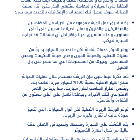
المعدات والأدوات والماكينات الخاصة بالصيانة أينما كنت، بهدف
الحفاظ على السيارة والمعاملة بمنتهى الحذر حتى أثناء عملية
الصيانة، سوف نفصل تلك المميزات والإمكانيات بالتحديد فيما يلي:
يضم فريق عمل الورشة مجموعة من الخبراء من المهندسين
والميكانيكيين والفنيين وعمال الصيانة المدربين على أعلى
مستوى، ولذلك فالفريق لدينا جاهز لحل أي مشكلات قد تواجه
السيارة لديكم.
يوفر المركز خدمات شاملة لكل ما تحتاجه السيارة بداية من
عمليات التصليح والصيانة الكبرى وحتى صيانة المكيفات وفحص
المساعدين، وغيرها من المستلزمات التي قد تخطر على بال
العميل.
كما ذكرنا فيما سبق فإن الورشة تستخدم خلال عمليات الصيانة
قطع الغيار الأصلية بنسبة 100% لسيارة فورد الخاصة بك،
وبنفس الطراز المناسب لطراز سيارتك، مما يزيد من العمر
الافتراضي لتلك الأجزاء، ويجعلها تعمل على أعلى مستوى من
الكفاءة والتناسق.
توفر الورشة الزيوت الأصلية لكل أنواع السيارات، التي تتميز
بجودة عالية لا تقارن بغيره من الزيوت.
يتم الكشف على السيارة وفحصها وتحديد نوع العطل بدقة
عالية من خلال أجهزة الكمبيوتر.
تقدم الورشة لكم خدمات ما بعد الصيانة ومتابعة حالة السيارة