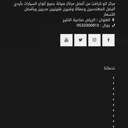
مركز اتو كرافت من أفضل مراكز صيانة جميع أنواع السيارات بأيدي
أفضل المهندسين وعمالة وفنيين فلبينيين مدربين وبأفضل
الأسعار
العنوان
:
الرياض صناعية الخليج
جوال :
0533300613
خدماتنا
صيانة ميني كوبر
صيانة مرسيدس
صيانة لامبورجيني
صيانة رينو
صيانة رولز رويس
صيانة رنج روفر
صيانة جاكوار
صيانة بي ام دبليو
صيانة بورش
صيانة بنتلي